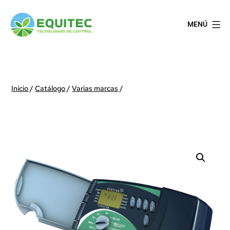
Saltar
al
MENÚ
contenido
EQUITEC
Inicio
/
Catálogo
/
Varias marcas
/