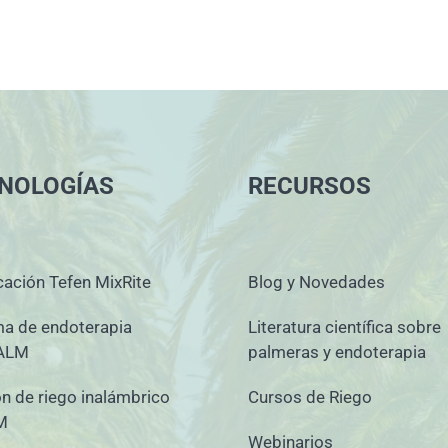
NOLOGÍAS
RECURSOS
cación Tefen MixRite
Blog y Novedades
ma de endoterapia
Literatura científica sobre
ALM
palmeras y endoterapia
n de riego inalámbrico
Cursos de Riego
M
Webinarios