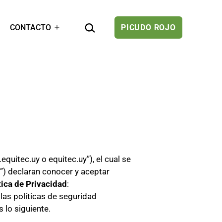
BUSCAR...
CONTACTO
PICUDO ROJO
rir
Abrir
el
enú
menú
equitec.uy o equitec.uy”), el cual se
s”) declaran conocer y aceptar
tica de Privacidad
:
las políticas de seguridad
 lo siguiente.