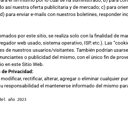
para el fin mismo por lo cual se ha suministrado; b) para co
o así nuestra oferta publicitaria y de mercado; c) para orien
 y d) para enviar e-mails con nuestros boletines, responder 
tomados por este sitio, se realiza solo con la finalidad de m
egador web usado, sistema operativo, ISP, etc.). Las “cook
des de nuestros usuarios/visitantes. También podrían usars
nunciantes o publicidad del mismo, con el único fin de prov
io en este Sitio Web.
 de Privacidad:
modificar, rectificar, alterar, agregar o eliminar cualquier p
 su responsabilidad el mantenerse informado del mismo par
del año 2023