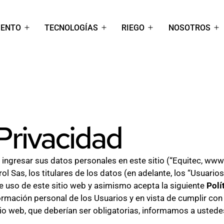
IENTO
TECNOLOGÍAS
RIEGO
NOSOTROS
Abrir
Abrir
Abrir
Ab
el
el
el
el
menú
menú
menú
m
 Privacidad
o ingresar sus datos personales en este sitio (“Equitec, www.
l Sas, los titulares de los datos (en adelante, los “Usuario
 uso de este sitio web y asimismo acepta la siguiente
Polí
ormación personal de los Usuarios y en vista de cumplir con 
io web, que deberían ser obligatorias, informamos a ustedes
: