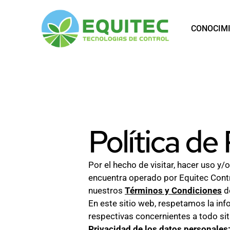
Saltar
al
CONOCIM
contenido
EQUITEC
Política de
Por el hecho de visitar, hacer uso y/
encuentra operado por Equitec Contro
nuestros
Términos y Condiciones
de
En este sitio web, respetamos la inf
respectivas concernientes a todo sit
Privacidad de los datos personales