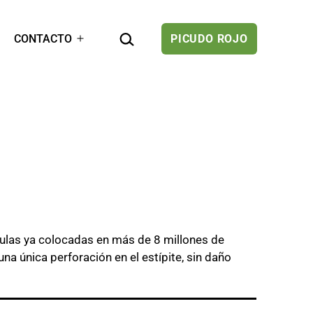
BUSCAR...
CONTACTO
PICUDO ROJO
rir
Abrir
el
enú
menú
ulas ya colocadas en más de 8 millones de
na única perforación en el estípite, sin daño