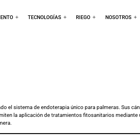
IENTO
TECNOLOGÍAS
RIEGO
NOSOTROS
Abrir
Abrir
Abrir
Ab
el
el
el
el
menú
menú
menú
m
do el sistema de endoterapia único para palmeras. Sus cán
iten la aplicación de tratamientos fitosanitarios mediante u
mera.