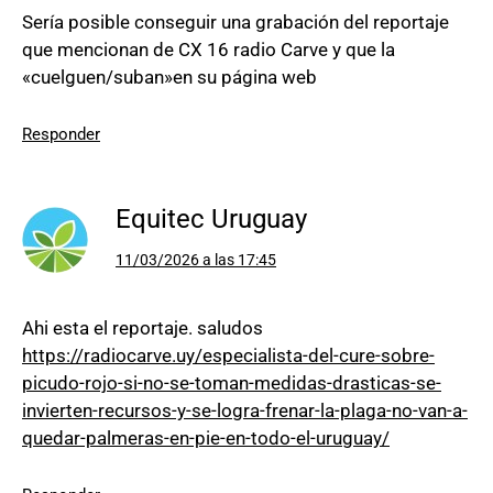
Sería posible conseguir una grabación del reportaje
que mencionan de CX 16 radio Carve y que la
«cuelguen/suban»en su página web
Responder
Equitec Uruguay
11/03/2026 a las 17:45
Ahi esta el reportaje. saludos
https://radiocarve.uy/especialista-del-cure-sobre-
picudo-rojo-si-no-se-toman-medidas-drasticas-se-
invierten-recursos-y-se-logra-frenar-la-plaga-no-van-a-
quedar-palmeras-en-pie-en-todo-el-uruguay/