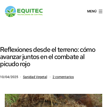
Saltar
al
MENÚ
contenido
EQUITEC
Reflexiones desde el terreno: cómo
avanzar juntos en el combate al
picudo rojo
Publicada
Categorizado
en
10/04/2025
Sanidad Vegetal
2 comentarios
el
como
Reflexiones
desde
el
terreno:
cómo
avanzar