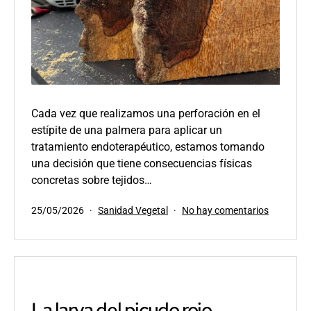
Cada vez que realizamos una perforación en el
estípite de una palmera para aplicar un
tratamiento endoterapéutico, estamos tomando
una decisión que tiene consecuencias físicas
concretas sobre tejidos…
Publicada
Categorizado
en
25/05/2026
Sanidad Vegetal
No hay comentarios
el
como
¿Qué
ocurre
realmente
dentro
de
una
La larva del picudo rojo