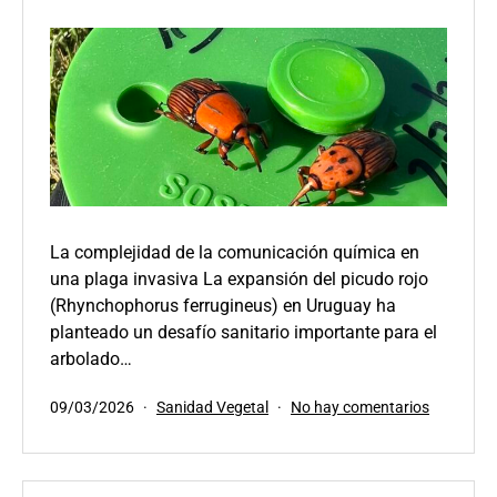
La complejidad de la comunicación química en
una plaga invasiva La expansión del picudo rojo
(Rhynchophorus ferrugineus) en Uruguay ha
planteado un desafío sanitario importante para el
arbolado…
Publicada
Categorizado
en
09/03/2026
Sanidad Vegetal
No hay comentarios
el
como
Feromona
trampas
y