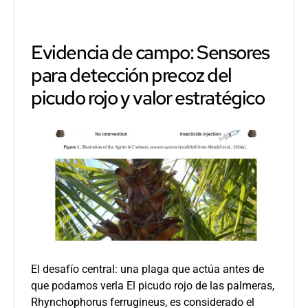
palmeras
que
estaban
Evidencia de campo: Sensores
siendo
para detección precoz del
tratadas?
picudo rojo y valor estratégico
El desafío central: una plaga que actúa antes de
que podamos verla El picudo rojo de las palmeras,
Rhynchophorus ferrugineus, es considerado el