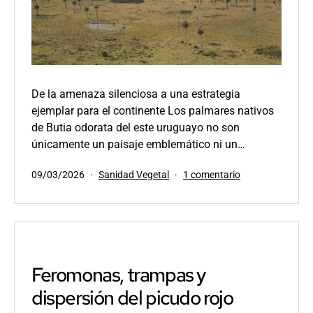
De la amenaza silenciosa a una estrategia
ejemplar para el continente Los palmares nativos
de Butia odorata del este uruguayo no son
únicamente un paisaje emblemático ni un…
Publicada
Categorizado
en
09/03/2026
Sanidad Vegetal
1 comentario
el
como
El
picudo
rojo
y
los
palmares
Feromonas, trampas y
nativos
dispersión del picudo rojo
de
Rocha