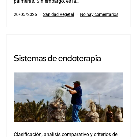
palmeras. Sin embargo, es la…
Publicada
Categorizado
en
20/05/2026
Sanidad Vegetal
No hay comentarios
el
como
La
larva
del
picudo
rojo
(Rhyncho
Sistemas de endoterapia
ferrugineu
estadios,
daño
interno
y
por
qué
la
detección
temprana
cambia
todo
Clasificación, análisis comparativo y criterios de