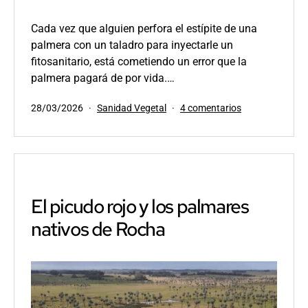
Cada vez que alguien perfora el estípite de una
palmera con un taladro para inyectarle un
fitosanitario, está cometiendo un error que la
palmera pagará de por vida.…
Publicada
Categorizado
en
28/03/2026
Sanidad Vegetal
4 comentarios
el
como
Las
palmeras
no
cicatrizan:
anatomía
de
El picudo rojo y los palmares
una
nativos de Rocha
herida
permanente