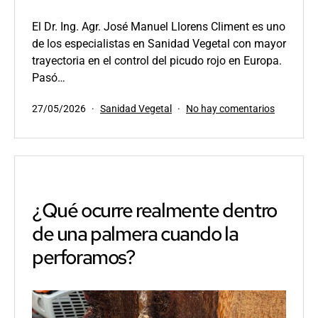
El Dr. Ing. Agr. José Manuel Llorens Climent es uno
de los especialistas en Sanidad Vegetal con mayor
trayectoria en el control del picudo rojo en Europa.
Pasó…
Publicada
Categorizado
en
27/05/2026
Sanidad Vegetal
No hay comentarios
el
como
10
años
de
ensayos
de
campo
¿Qué ocurre realmente dentro
sobre
de una palmera cuando la
endoterap
en
perforamos?
palmeras