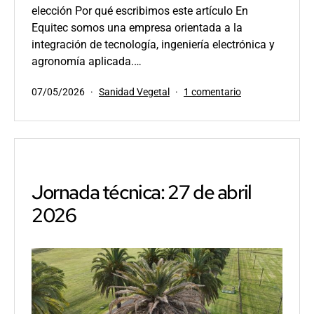
elección Por qué escribimos este artículo En
Equitec somos una empresa orientada a la
integración de tecnología, ingeniería electrónica y
agronomía aplicada.…
Publicada
Categorizado
en
07/05/2026
Sanidad Vegetal
1 comentario
el
como
Sistemas
de
endoterapia
Jornada técnica: 27 de abril
2026