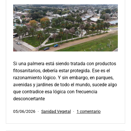
Si una palmera está siendo tratada con productos
fitosanitarios, debería estar protegida. Ese es el
razonamiento lógico. Y sin embargo, en parques,
avenidas y jardines de todo el mundo, sucede algo
que contradice esa lógica con frecuencia
desconcertante
Publicada
Categorizado
en
05/06/2026
Sanidad Vegetal
1 comentario
el
como
¿Por
qué
mueren