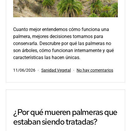
Cuanto mejor entendemos cómo funciona una
palmera, mejores decisiones tomamos para
conservarla. Descrubre por qué las palmeras no
son árboles, cómo funcionan internamente y qué
características las hacen únicas.
Publicada
Categorizado
en
11/06/2026
Sanidad Vegetal
No hay comentarios
el
como
Entenda
a
las
palmeras,
para
poder
¿Por qué mueren palmeras que
protegerl
estaban siendo tratadas?