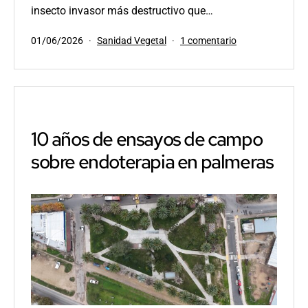
insecto invasor más destructivo que…
Publicada
Categorizado
en
01/06/2026
Sanidad Vegetal
1 comentario
el
como
Evidencia
de
campo:
Sensores
para
detección
10 años de ensayos de campo
precoz
sobre endoterapia en palmeras
del
picudo
rojo
y
valor
estratégico