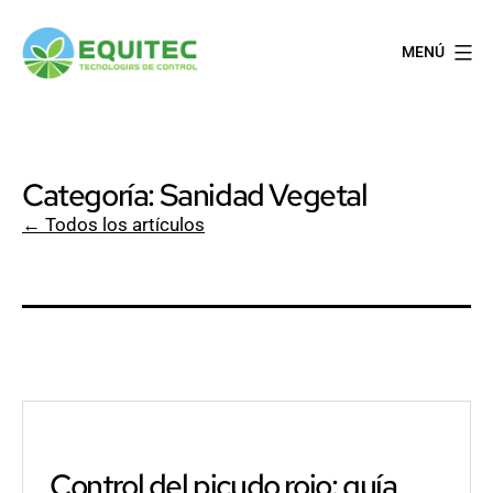
Saltar
al
MENÚ
contenido
EQUITEC
Categoría:
Sanidad Vegetal
← Todos los artículos
Control del picudo rojo: guía