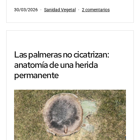
Publicada
Categorizado
en
30/03/2026
Sanidad Vegetal
2 comentarios
el
como
Control
biológico
del
picudo
rojo
con
Las palmeras no cicatrizan:
hongos
anatomía de una herida
entomopatógen
potencial
permanente
real
y
límites
operativos