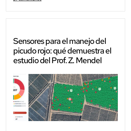
Control
del
picudo
rojo:
guía
integral
Sensores para el manejo del
de
picudo rojo: qué demuestra el
biología,
productos
estudio del Prof. Z. Mendel
químicos
y
protocolos