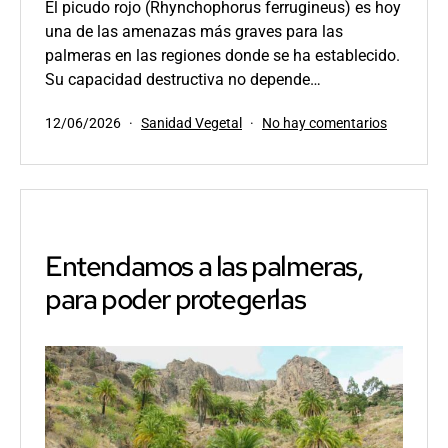
El picudo rojo (Rhynchophorus ferrugineus) es hoy
una de las amenazas más graves para las
palmeras en las regiones donde se ha establecido.
Su capacidad destructiva no depende…
Publicada
Categorizado
en
12/06/2026
Sanidad Vegetal
No hay comentarios
el
como
Sensores
para
el
manejo
del
picudo
Entendamos a las palmeras,
rojo:
para poder protegerlas
qué
demuestr
el
estudio
del
Prof.
Z.
Mendel