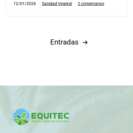
Publicada
Categorizado
en
12/01/2026
Sanidad Vegetal
2 comentarios
el
como
Residualidad
de
la
abamectina
en
Paginación
Entradas
palmeras
de
entradas