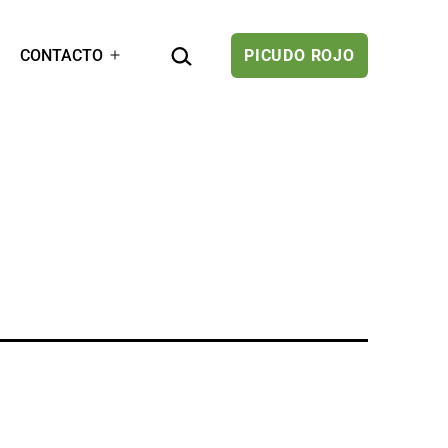
BUSCAR...
CONTACTO
PICUDO ROJO
rir
Abrir
el
enú
menú