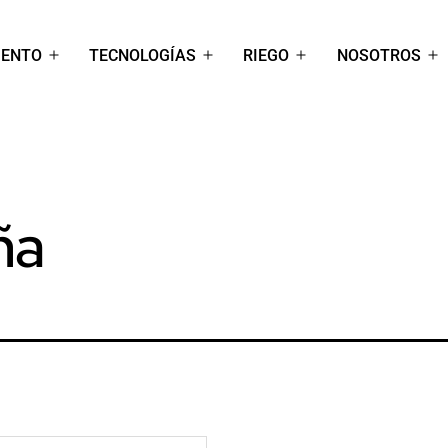
IENTO
TECNOLOGÍAS
RIEGO
NOSOTROS
Abrir
Abrir
Abrir
Ab
el
el
el
el
menú
menú
menú
m
ña