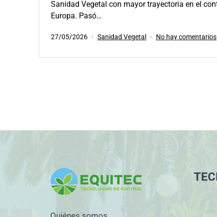
Sanidad Vegetal con mayor trayectoria en el cont
Europa. Pasó…
Publicada
Categorizado
27/05/2026
Sanidad Vegetal
No hay comentarios
el
como
TEC
Quiénes somos