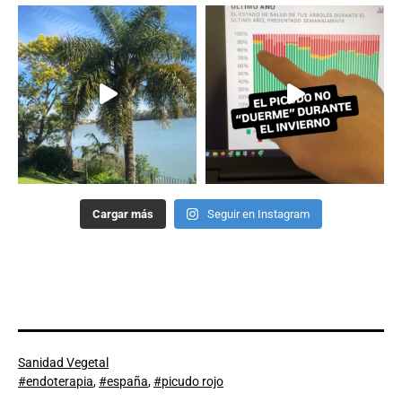
Cargar más
Seguir en Instagram
Categorizado
Sanidad Vegetal
como
Etiquetado
endoterapia
,
españa
,
picudo rojo
como