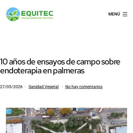
Saltar
al
MENÚ
contenido
EQUITEC
10 años de ensayos de campo sobre
endoterapia en palmeras
Publicada
Categorizado
en
27/05/2026
Sanidad Vegetal
No hay comentarios
el
como
10
años
de
ensayos
de
campo
sobre