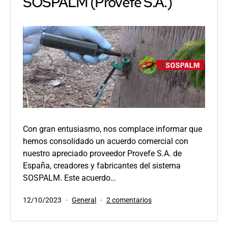
SOSPALM (Provefe S.A.)
en
la
lucha
contra
el
Picudo
Rojo
Con gran entusiasmo, nos complace informar que
hemos consolidado un acuerdo comercial con
nuestro apreciado proveedor Provefe S.A. de
España, creadores y fabricantes del sistema
SOSPALM. Este acuerdo…
Publicada
Categorizado
en
12/10/2023
General
2 comentarios
el
como
Equitec
anuncia