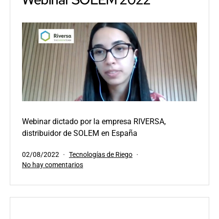
picudo
rojo
en
palmeras
con
IM
Webinar dictado por la empresa RIVERSA,
distribuidor de SOLEM en España
Publicada
Categorizado
02/08/2022
Tecnologías de Riego
el
como
en
No hay comentarios
Webinar
SOLEM
2022