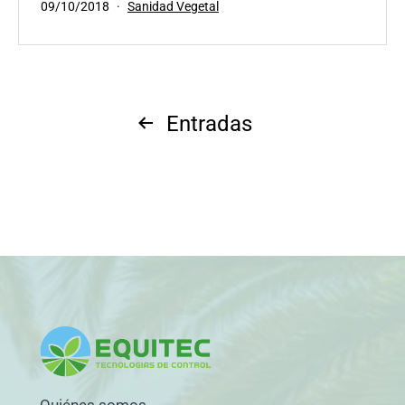
Publicada
Categorizado
09/10/2018
Sanidad Vegetal
el
como
Paginación
Entradas
de
entradas