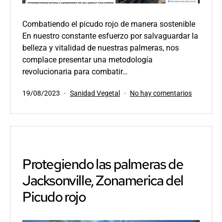
Combatiendo el picudo rojo de manera sostenible
En nuestro constante esfuerzo por salvaguardar la
belleza y vitalidad de nuestras palmeras, nos
complace presentar una metodología
revolucionaria para combatir…
Publicada
Categorizado
en
19/08/2023
Sanidad Vegetal
No hay comentarios
el
como
Un
enfoque
innovado
para
proteger
a
Protegiendo las palmeras de
las
Jacksonville, Zonamerica del
palmeras
Picudo rojo