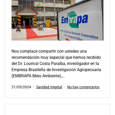
Nos complace compartir con ustedes una
recomendación muy especial que hemos recibido
del Dr. Lourival Costa Paraíba, investigador en la
Empresa Brasileña de Investigación Agropecuaria
(EMBRAPA Meio Ambiente),…
Publicada
Categorizado
en
21/05/2024
Sanidad Vegetal
No hay comentarios
el
como
El
EMBRAP
de
Brasil
recomien