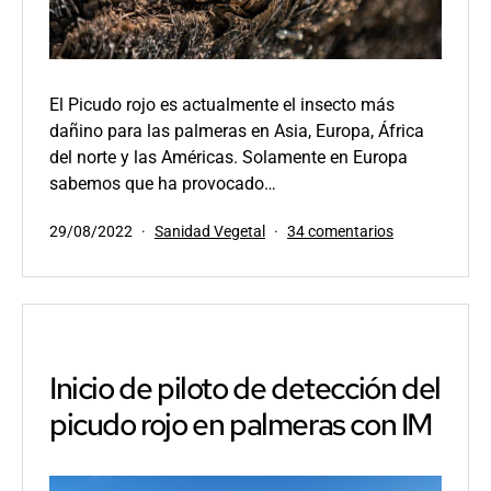
El Picudo rojo es actualmente el insecto más
dañino para las palmeras en Asia, Europa, África
del norte y las Américas. Solamente en Europa
sabemos que ha provocado…
Publicada
Categorizado
en
29/08/2022
Sanidad Vegetal
34 comentarios
el
como
El
método
más
eficaz
para
tratar
Inicio de piloto de detección del
al
picudo rojo en palmeras con IM
picudo
rojo
de
las