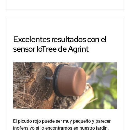
el
como
Más
detecciones,
más
palmeras
salvadas
con
Excelentes resultados con el
el
sensor IoTree de Agrint
sensor
IoTree
El picudo rojo puede ser muy pequeño y parecer
inofensivo si lo encontramos en nuestro jardín,