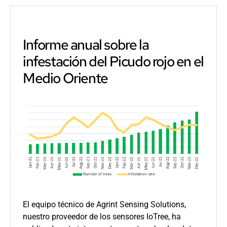
su
nuevo
acuerdo
comercial
Informe anual sobre la
con
infestación del Picudo rojo en el
SOSPALM
(Provefe
Medio Oriente
S.A.)
El equipo técnico de Agrint Sensing Solutions,
nuestro proveedor de los sensores IoTree, ha