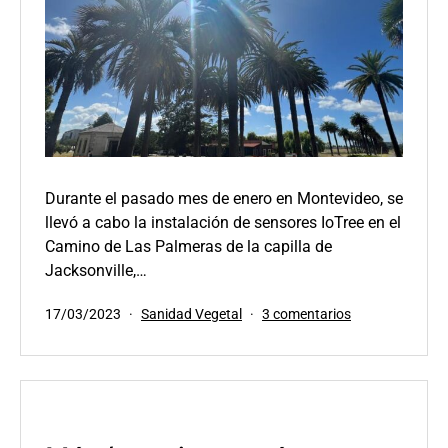
Durante el pasado mes de enero en Montevideo, se
llevó a cabo la instalación de sensores IoTree en el
Camino de Las Palmeras de la capilla de
Jacksonville,…
Publicada
Categorizado
en
17/03/2023
Sanidad Vegetal
3 comentarios
el
como
Protegiendo
las
palmeras
de
Jacksonville,
Zonamerica