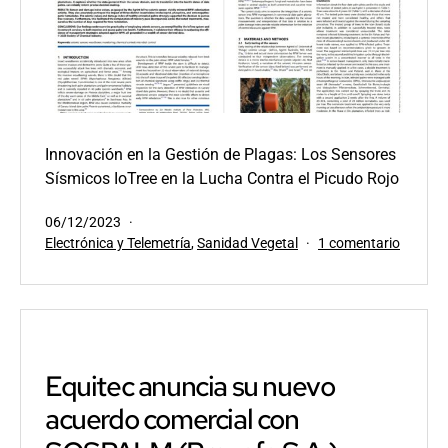
Innovación en la Gestión de Plagas: Los Sensores
Sísmicos IoTree en la Lucha Contra el Picudo Rojo
Publicada
06/12/2023
el
Categorizado
en
Electrónica y Telemetría
,
Sanidad Vegetal
1 comentario
como
Innovac
en
la
gestión
de
plagas:
Equitec anuncia su nuevo
Los
acuerdo comercial con
sensore
IoTree