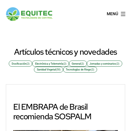
Saltar
al
MENÚ
contenido
EQUITEC
Artículos técnicos y novedades
Dosificación
(2)
Electrónica y Telemetría
(2)
General
(2)
Jornadas y seminarios
(2)
Sanidad Vegetal
(50)
Tecnologías de Riego
(2)
El EMBRAPA de Brasil
recomienda SOSPALM