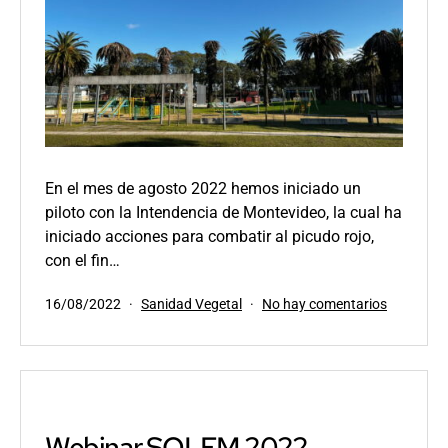
palmeras
En el mes de agosto 2022 hemos iniciado un
piloto con la Intendencia de Montevideo, la cual ha
iniciado acciones para combatir al picudo rojo,
con el fin…
Publicada
Categorizado
en
16/08/2022
Sanidad Vegetal
No hay comentarios
el
como
Inicio
de
piloto
de
detección
del
Webinar SOLEM 2022