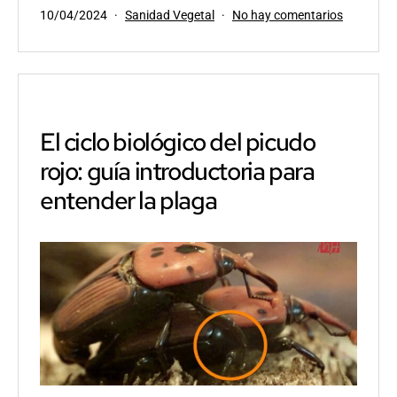
Publicada
Categorizado
en
10/04/2024
Sanidad Vegetal
No hay comentarios
el
como
Estrategi
avanzada
(y
actualiza
para
el
El ciclo biológico del picudo
control
rojo: guía introductoria para
del
Picudo
entender la plaga
Rojo