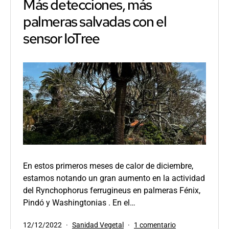
Más detecciones, más
del
palmeras salvadas con el
Picudo
rojo
sensor IoTree
En estos primeros meses de calor de diciembre,
estamos notando un gran aumento en la actividad
del Rynchophorus ferrugineus en palmeras Fénix,
Pindó y Washingtonias . En el…
Publicada
Categorizado
en
12/12/2022
Sanidad Vegetal
1 comentario