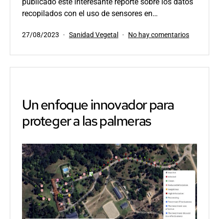
publicado este interesante reporte sobre los datos
recopilados con el uso de sensores en…
Publicada
Categorizado
en
27/08/2023
Sanidad Vegetal
No hay comentarios
el
como
Informe
anual
sobre
la
infestaci
del
Un enfoque innovador para
Picudo
proteger a las palmeras
rojo
en
el
Medio
Oriente