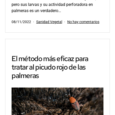
pero sus larvas y su actividad perforadora en
palmeras es un verdadero…
Publicada
Categorizado
en
08/11/2022
Sanidad Vegetal
No hay comentarios
el
como
Excelente
resultado
con
el
sensor
IoTree
El método más eficaz para
de
tratar al picudo rojo de las
Agrint
palmeras