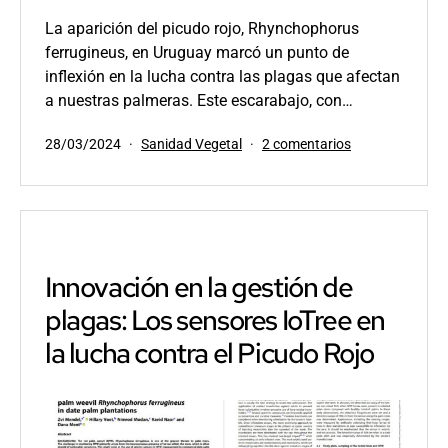
La aparición del picudo rojo, Rhynchophorus
ferrugineus, en Uruguay marcó un punto de
inflexión en la lucha contra las plagas que afectan
a nuestras palmeras. Este escarabajo, con…
Publicada
Categorizado
en
28/03/2024
Sanidad Vegetal
2 comentarios
el
como
El
ciclo
biológico
del
picudo
rojo:
Innovación en la gestión de
guía
plagas: Los sensores IoTree en
introductoria
para
la lucha contra el Picudo Rojo
entender
la
plaga