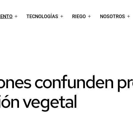
IENTO
TECNOLOGÍAS
RIEGO
NOSOTROS
Abrir
Abrir
Abrir
Ab
el
el
el
el
menú
menú
menú
m
iones confunden pr
ión vegetal