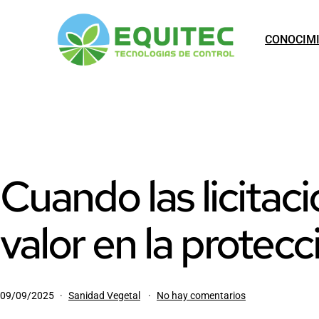
Saltar
al
CONOCIM
contenido
EQUITEC
Cuando las licitac
valor en la protecc
Publicada
Categorizado
en
09/09/2025
Sanidad Vegetal
No hay comentarios
el
como
Cuando