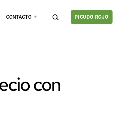
BUSCAR...
CONTACTO
PICUDO ROJO
rir
Abrir
el
enú
menú
ecio con