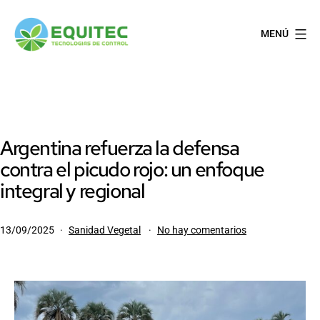
Saltar
al
MENÚ
contenido
EQUITEC
Argentina refuerza la defensa
contra el picudo rojo: un enfoque
integral y regional
Publicada
Categorizado
en
13/09/2025
Sanidad Vegetal
No hay comentarios
el
como
Argentina
refuerza
la
defensa
contra
el