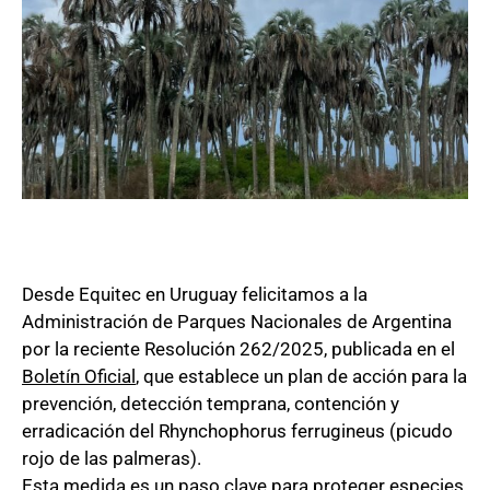
picudo
rojo:
un
enfoque
integral
y
regional
Desde Equitec en Uruguay felicitamos a la
Administración de Parques Nacionales de Argentina
por la reciente Resolución 262/2025, publicada en el
Boletín Oficial
, que establece un plan de acción para la
prevención, detección temprana, contención y
erradicación del Rhynchophorus ferrugineus (picudo
rojo de las palmeras).
Esta medida es un paso clave para proteger especies