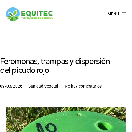
Saltar
al
MENÚ
contenido
EQUITEC
Feromonas, trampas y dispersión
del picudo rojo
Publicada
Categorizado
en
09/03/2026
Sanidad Vegetal
No hay comentarios
el
como
Feromonas,
trampas
y
dispersión
del
picudo
rojo