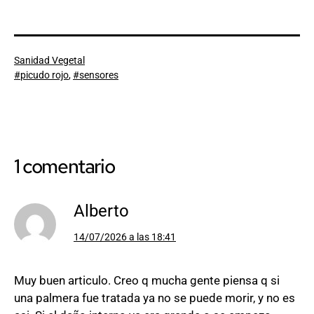
Categorizado
Sanidad Vegetal
como
Etiquetado
picudo rojo
,
sensores
como
1 comentario
Alberto
14/07/2026 a las 18:41
Muy buen articulo. Creo q mucha gente piensa q si
una palmera fue tratada ya no se puede morir, y no es