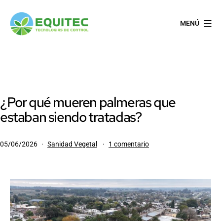
Saltar
al
MENÚ
contenido
EQUITEC
¿Por qué mueren palmeras que
estaban siendo tratadas?
Publicada
Categorizado
en
05/06/2026
Sanidad Vegetal
1 comentario
el
como
¿Por
qué
mueren
palmeras
que
estaban
siendo